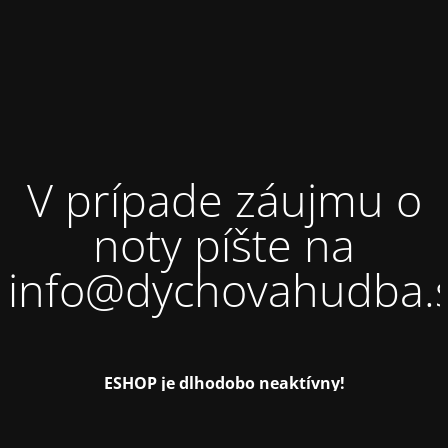
V prípade záujmu o
noty píšte na
info@dychovahudba.
ESHOP je dlhodobo neaktívny!