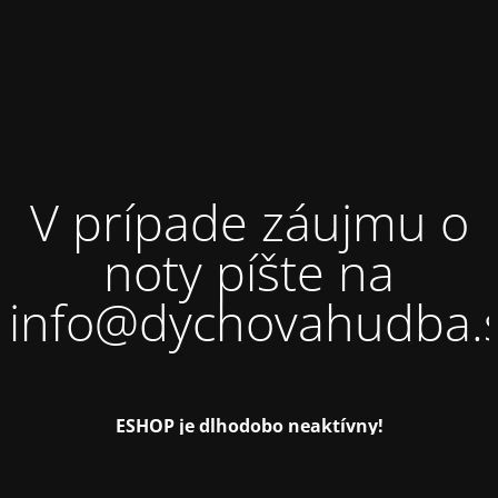
V prípade záujmu o
noty píšte na
info@dychovahudba.
ESHOP je dlhodobo neaktívny!