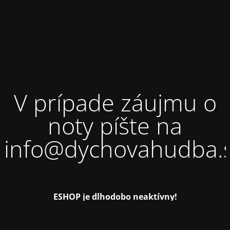
V prípade záujmu o
noty píšte na
info@dychovahudba.
ESHOP je dlhodobo neaktívny!