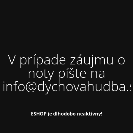
V prípade záujmu o
noty píšte na
info@dychovahudba.
ESHOP je dlhodobo neaktívny!