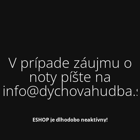
V prípade záujmu o
noty píšte na
info@dychovahudba.
ESHOP je dlhodobo neaktívny!