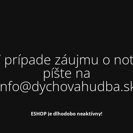
 prípade záujmu o no
píšte na
info@dychovahudba.s
ESHOP je dlhodobo neaktívny!