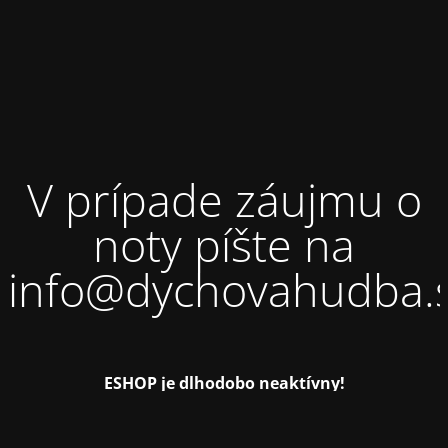
V prípade záujmu o
noty píšte na
info@dychovahudba.
ESHOP je dlhodobo neaktívny!