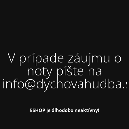
V prípade záujmu o
noty píšte na
info@dychovahudba.
ESHOP je dlhodobo neaktívny!